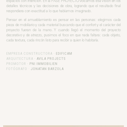
espacios con intención. En la FASE PROYECTO volcamos esa visión en los
detalles técnicos y las decisiones de obra, logrando que el resultado final
respondiera con exactitud a lo que habíamos imaginado.
Pensar en el amueblamiento es pensar en las personas: elegimos cada
pieza de mobiliario y cada material buscando que el confort y el carácter del
proyecto fueran de la mano. Y cuando llegó el momento del proyecto
decorativo y de atrezzo, pusimos el foco en que nada faltara: cada objeto,
cada textura, cada rincón listo para recibir a quien lo habitaría.
EMPRESA CONSTRUCTORA
·
EDIFICAM
ARQUITECTURA
·
AVILA PROJECTS
PROMOTOR
·
PNI IMMOBILIEN
FOTÓGRAFO ·
JONATAN BARZOLA