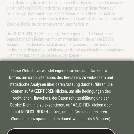
und offenkundig die in der Datenschutzrichtlinie beschriebenen Grundsätze
ein Artikel 5 der DSGVO, nach dem sie gegenüber dem Betroffenen auf
rechtmäßige, loyale und transparente Weise behandelt werden und der
angemessen, sachdienlich und auf das beschränkt ist, was in Bezug auf die
Zwecke, für die sie behandelt werden, erforderlich ist.
Der VERANTWORTLICHE garantiert, dass er geeignete technische und
organisatorische Richtlinien implementiert hat, um die von der DSGVO
festgelegten Sicherheitsmaßnahmen anzuwenden, um die Rechte und
Freiheiten der Benutzer zu schützen, und die entsprechenden Informationen
übermittelt hat, damit sie diese ausüben können.
Diese Website verwendet eigene Cookies und Cookies von
Dritten, um das Surferlebnis des Benutzers zu verbessern und
statistische Analysen über deren Nutzung durchzuführen. Sie
können auf AKZEPTIEREN klicken, um alle Bedingungen des
rechtlichen Hinweises, der Datenschutzerklärung und der
Cookie-Richtlinie zu akzeptieren, auf ABLEHNEN klicken oder
UNTERNEHMENSGRUPPE
auf KONFIGURIEREN klicken, um die Cookies nach Ihren
Wünschen anzupassen (dies dauert weniger als 5 Minuten).
EDIFICAM
PLANIFICAM