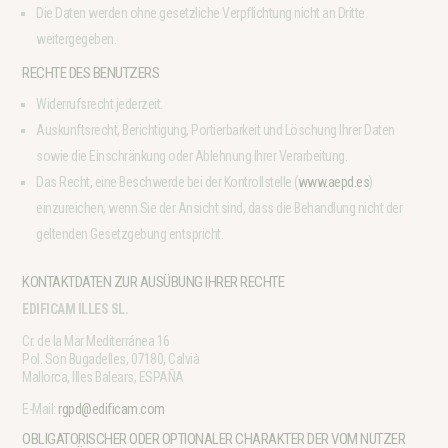
Die Daten werden ohne gesetzliche Verpflichtung nicht an Dritte
weitergegeben.
RECHTE DES BENUTZERS
Widerrufsrecht jederzeit.
Auskunftsrecht, Berichtigung, Portierbarkeit und Löschung Ihrer Daten
sowie die Einschränkung oder Ablehnung Ihrer Verarbeitung.
Das Recht, eine Beschwerde bei der Kontrollstelle (
www.aepd.es
)
einzureichen, wenn Sie der Ansicht sind, dass die Behandlung nicht der
geltenden Gesetzgebung entspricht.
KONTAKTDATEN ZUR AUSÜBUNG IHRER RECHTE
EDIFICAM ILLES SL.
Cr. de la Mar Mediterránea 16
Pol. Son Bugadelles, 07180, Calvià
Mallorca, Illes Balears, ESPAÑA
E-Mail:
rgpd@edificam.com
OBLIGATORISCHER ODER OPTIONALER CHARAKTER DER VOM NUTZER