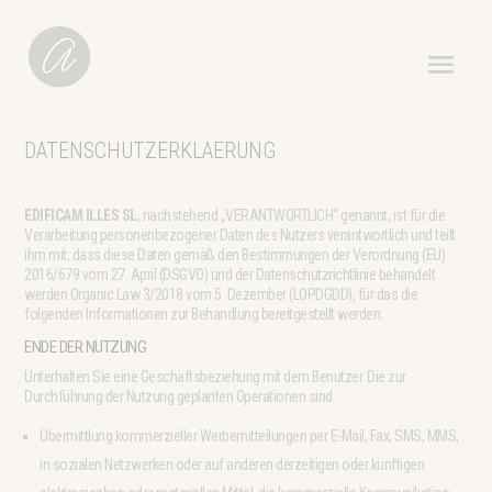
DATENSCHUTZERKLAERUNG
EDIFICAM ILLES SL
, nachstehend „VERANTWORTLICH“ genannt, ist für die
Verarbeitung personenbezogener Daten des Nutzers verantwortlich und teilt
ihm mit, dass diese Daten gemäß den Bestimmungen der Verordnung (EU)
2016/679 vom 27. April (DSGVO) und der Datenschutzrichtlinie behandelt
werden Organic Law 3/2018 vom 5. Dezember (LOPDGDD), für das die
folgenden Informationen zur Behandlung bereitgestellt werden:
ENDE DER NUTZUNG
Unterhalten Sie eine Geschäftsbeziehung mit dem Benutzer. Die zur
Durchführung der Nutzung geplanten Operationen sind:
Übermittlung kommerzieller Werbemitteilungen per E-Mail, Fax, SMS, MMS,
in sozialen Netzwerken oder auf anderen derzeitigen oder künftigen