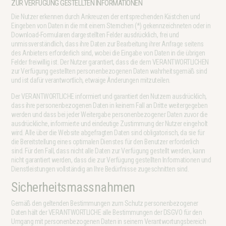
ZUR VERFÜGUNG GESTELLTEN INFORMATIONEN
Die Nutzer erkennen durch Ankreuzen der entsprechenden Kästchen und
Eingeben von Daten in die mit einem Sternchen (*) gekennzeichneten oder in
Download-Formularen dargestellten Felder ausdrücklich, frei und
unmissverständlich, dass ihre Daten zur Bearbeitung ihrer Anfrage seitens
des Anbieters erforderlich sind, wobei die Eingabe von Daten in die übrigen
Felder freiwillig ist. Der Nutzer garantiert, dass die dem VERANTWORTLICHEN
zur Verfügung gestellten personenbezogenen Daten wahrheitsgemäß sind
und ist dafür verantwortlich, etwaige Änderungen mitzuteilen.
Der VERANTWORTLICHE informiert und garantiert den Nutzern ausdrücklich,
dass ihre personenbezogenen Daten in keinem Fall an Dritte weitergegeben
werden und dass bei jeder Weitergabe personenbezogener Daten zuvor die
ausdrückliche, informierte und eindeutige Zustimmung der Nutzer eingeholt
wird. Alle über die Website abgefragten Daten sind obligatorisch, da sie für
die Bereitstellung eines optimalen Dienstes für den Benutzer erforderlich
sind. Für den Fall, dass nicht alle Daten zur Verfügung gestellt werden, kann
nicht garantiert werden, dass die zur Verfügung gestellten Informationen und
Dienstleistungen vollständig an Ihre Bedürfnisse zugeschnitten sind.
Sicherheitsmassnahmen
Gemäß den geltenden Bestimmungen zum Schutz personenbezogener
Daten hält der VERANTWORTLICHE alle Bestimmungen der DSGVO für den
Umgang mit personenbezogenen Daten in seinem Verantwortungsbereich