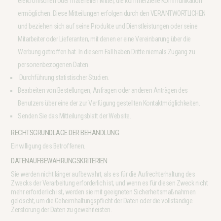
elektronischen oder materiellen Mittel, die kommerzielle Kommunikation
ermöglichen. Diese Mitteilungen erfolgen durch den VERANTWORTLICHEN
und beziehen sich auf seine Produkte und Dienstleistungen oder seine
Mitarbeiter oder Lieferanten, mit denen er eine Vereinbarung über die
Werbung getroffen hat. In diesem Fall haben Dritte niemals Zugang zu
personenbezogenen Daten.
Durchführung statistischer Studien.
Bearbeiten von Bestellungen, Anfragen oder anderen Anträgen des
Benutzers über eine der zur Verfügung gestellten Kontaktmöglichkeiten.
Senden Sie das Mitteilungsblatt der Website.
RECHTSGRUNDLAGE DER BEHANDLUNG
Einwilligung des Betroffenen.
DATENAUFBEWAHRUNGSKRITERIEN
Sie werden nicht länger aufbewahrt, als es für die Aufrechterhaltung des
Zwecks der Verarbeitung erforderlich ist, und wenn es für diesen Zweck nicht
mehr erforderlich ist, werden sie mit geeigneten Sicherheitsmaßnahmen
gelöscht, um die Geheimhaltungspflicht der Daten oder die vollständige
Zerstörung der Daten zu gewährleisten.